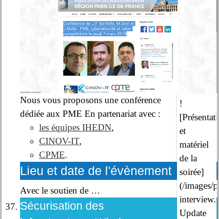
Nous vous proposons une conférence
!
dédiée aux PME En partenariat avec :
[Présentat
les équipes IHEDN
,
et
CINOV-IT
,
matériel
CPME
.
de la
Lieu et date de l'évènement
soirée]
(/images/p
Avec le soutien de …
interview.
Sécurisation des
Update