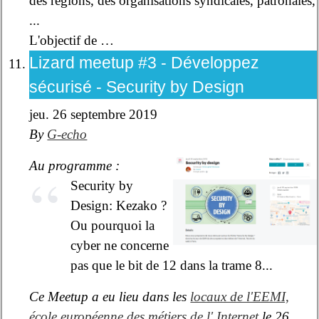
des régions, des organisations syndicales, patronales,
...
L'objectif de …
Lizard meetup #3 - Développez
sécurisé - Security by Design
jeu. 26 septembre 2019
By
G-echo
Au programme :
Security by
Design: Kezako ?
Ou pourquoi la
cyber ne concerne
pas que le bit de 12 dans la trame 8...
Ce Meetup a eu lieu dans les
locaux de l'EEMI,
école européenne des métiers de l' Internet
le 26