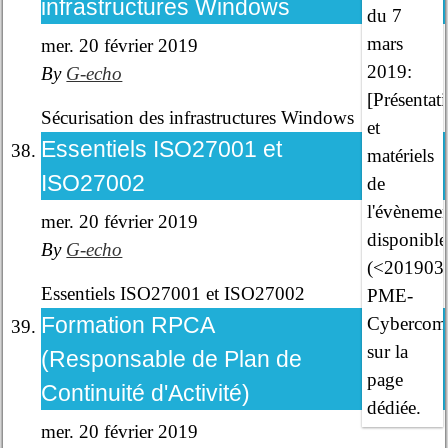
infrastructures Windows
du 7
mars
mer. 20 février 2019
2019:
By
G-echo
[Présentat
Sécurisation des infrastructures Windows
et
Essentiels ISO27001 et
matériels
ISO27002
de
l'évèneme
mer. 20 février 2019
disponible
By
G-echo
(<201903
Essentiels ISO27001 et ISO27002
PME-
Formation RPCA
Cybercomp
sur la
(Responsable de Plan de
page
Continuité d'Activité)
dédiée.
mer. 20 février 2019