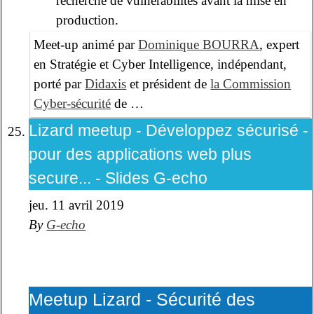
recherche de vulnérabilités avant la mise en
production.
Meet-up animé par
Dominique BOURRA
, expert
en Stratégie et Cyber Intelligence, indépendant,
porté par
Didaxis
et président de
la Commission
Cyber-sécurité
de …
Lizard meetup - Développez sécurisé -
pour des applications web plus
secure... - Slides G-echo
jeu. 11 avril 2019
By
G-echo
Meetup Lizard - Sécurité des