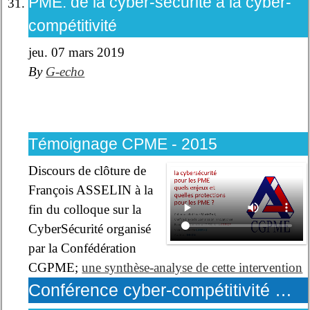
PME: de la cyber-sécurité à la cyber-
compétitivité
jeu. 07 mars 2019
By
G-echo
Témoignage CPME - 2015
Discours de clôture de
François ASSELIN à la
fin du colloque sur la
CyberSécurité organisé
par la Confédération
CGPME;
une synthèse-analyse de cette intervention
Conférence cyber-compétitivité …