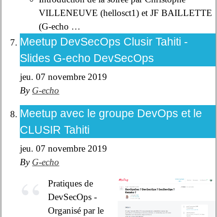
VILLENEUVE (hellosct1) et JF BAILLETTE
(G-echo …
Meetup DevSecOps Clusir Tahiti -
Slides G-echo DevSecOps
jeu. 07 novembre 2019
By
G-echo
Meetup avec le groupe DevOps et le
CLUSIR Tahiti
jeu. 07 novembre 2019
By
G-echo
Pratiques de
DevSecOps -
Organisé par le