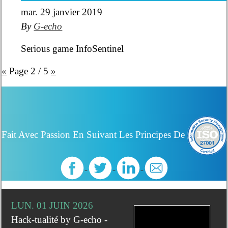
mar. 29 janvier 2019
By
G-echo
Serious game InfoSentinel
«
Page 2 / 5
»
Fait Avec Passion En Suivant Les Principes De
LUN. 01 JUIN 2026
Hack-tualité by G-echo -