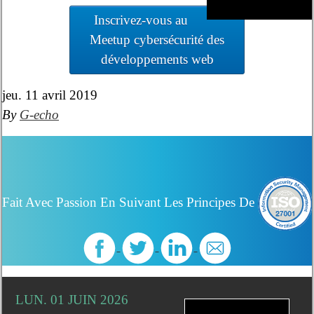
Inscrivez-vous au
Meetup cybersécurité des
développements web
jeu. 11 avril 2019
By
G-echo
Fait Avec Passion En Suivant Les Principes De
LUN. 01 JUIN 2026