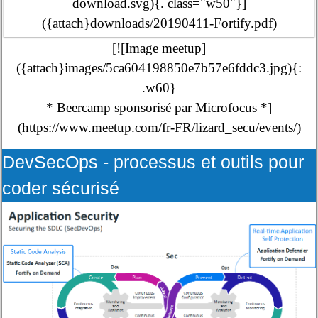
download.svg){. class="w50"}]
({attach}downloads/20190411-Fortify.pdf)
[![Image meetup]
({attach}images/5ca604198850e7b57e6fddc3.jpg){:
.w60}
* Beercamp sponsorisé par Microfocus *]
(https://www.meetup.com/fr-FR/lizard_secu/events/)
DevSecOps - processus et outils pour
coder sécurisé