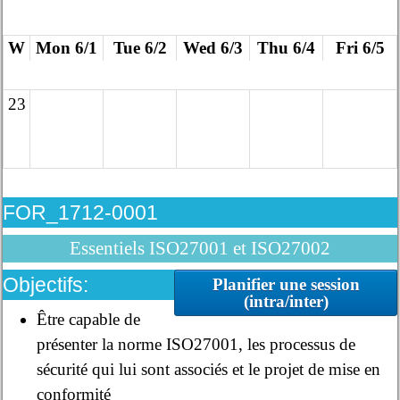
W
Mon 6/1
Tue 6/2
Wed 6/3
Thu 6/4
Fri 6/5
23
FOR_1712-0001
Essentiels ISO27001 et ISO27002
Objectifs:
Planifier une session
(intra/inter)
Être capable de
présenter la norme ISO27001, les processus de
sécurité qui lui sont associés et le projet de mise en
conformité