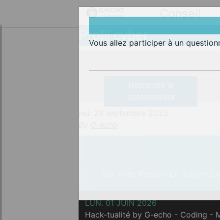
Conseil
Profil cyber
Vous allez participer à un questio
Reprendre le
questionnaire
jeu. 28 septembre 2023
By
G-echo
Fait Avec Passion En Suivant L
LUN. 01 JUIN 2026
Hack-tualité by G-echo - Coding -