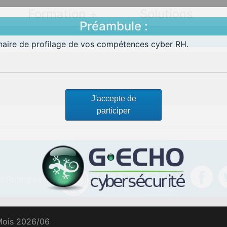
Formation +
Solutions
Préambule :
nnaire de profilage de vos compétences cyber RH.
J'accepte de
participer
es Principes De
 Mois 2026/06