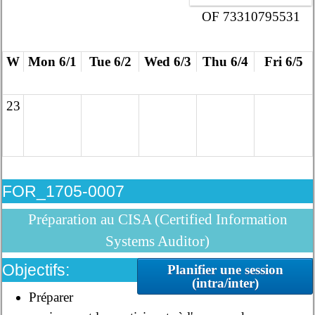
OF 73310795531
W
Mon 6/1
Tue 6/2
Wed 6/3
Thu 6/4
Fri 6/5
23
FOR_1705-0007
Préparation au CISA (Certified Information
Systems Auditor)
Objectifs:
Planifier une session
(intra/inter)
Préparer