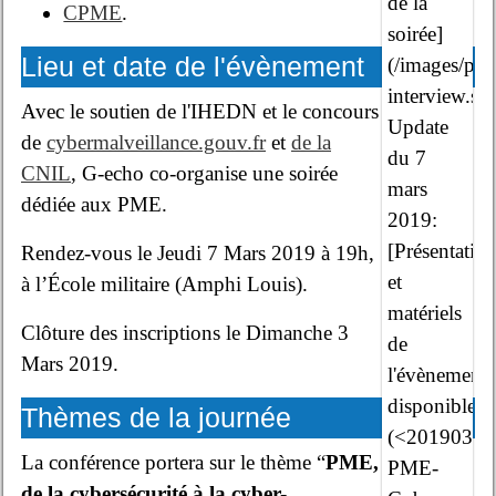
de la
CPME
.
soirée]
Lieu et date de l'évènement
(/images/pict
interview.sv
Avec le soutien de l'IHEDN et le concours
Update
de
cybermalveillance.gouv.fr
et
de la
du 7
CNIL
, G-echo co-organise une soirée
mars
dédiée aux PME.
2019:
[Présentatio
Rendez-vous le Jeudi 7 Mars 2019 à 19h,
et
à l’École militaire (Amphi Louis).
matériels
Clôture des inscriptions le Dimanche 3
de
Mars 2019.
l'évènement
disponibles]
Thèmes de la journée
(<20190307
La conférence portera sur le thème “
PME,
PME-
de la cybersécurité à la cyber-