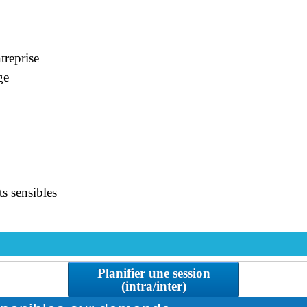
treprise
ge
ts sensibles
Planifier une session
(intra/inter)