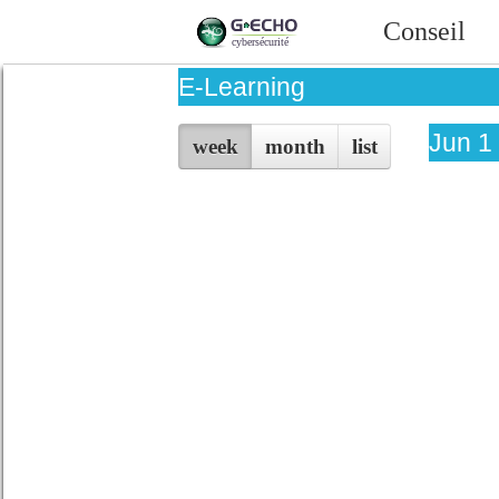
Conseil
E-Learning
Jun 1
week
month
list