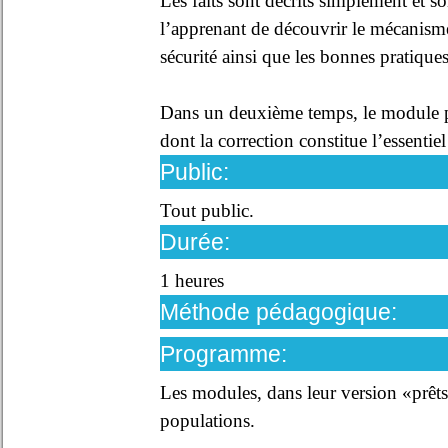
Les faits sont décrits simplement et s
l’apprenant de découvrir le mécanisme 
sécurité ainsi que les bonnes pratiques
Dans un deuxième temps, le module pr
dont la correction constitue l’essenti
Public:
Tout public.
Durée:
1 heures
Méthode pédagogique:
Programme:
Les modules, dans leur version «prêts
populations.