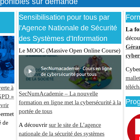
sponibles sur demande
Sensibilisation pour tous par
Form
l'Agence Nationale de Sécurité
La fo
des Systèmes d'Information
décou
Gérar
Le MOOC (Massive Open Online Course)
cybe
Cyber
mallet
téléc
erte à
SecNumAcademie – La nouvelle
RGPD »
Pro
formation en ligne met la cybersécurité à la
vrir
portée de tous
permet
é de
A découvrir
sur le site de L’agence
nationale de la sécurité des systèmes