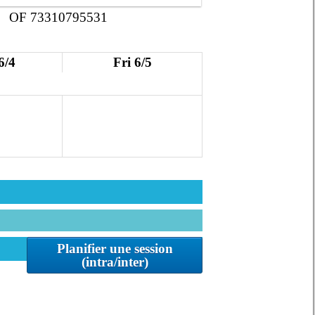
OF 73310795531
6/4
Fri 6/5
Planifier une session
(intra/inter)