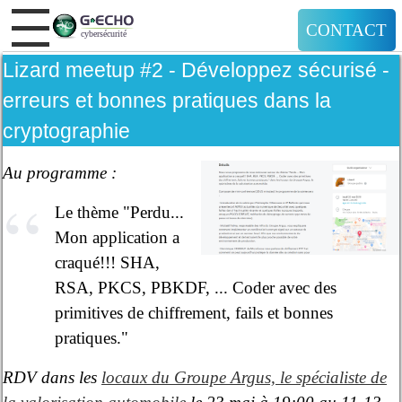
CONTACT
Lizard meetup #2 - Développez sécurisé -
erreurs et bonnes pratiques dans la
cryptographie
Au programme :
Le thème "Perdu...
Mon application a
craqué!!! SHA,
RSA, PKCS, PBKDF, ... Coder avec des
primitives de chiffrement, fails et bonnes
pratiques."
RDV dans les
locaux du Groupe Argus, le spécialiste de