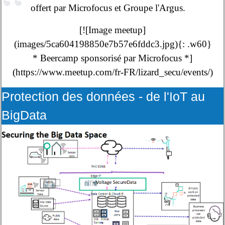
offert par Microfocus et Groupe l'Argus.
[![Image meetup]
(images/5ca604198850e7b57e6fddc3.jpg){: .w60}
* Beercamp sponsorisé par Microfocus *]
(https://www.meetup.com/fr-FR/lizard_secu/events/)
Protection des données - de l'IoT au
BigData