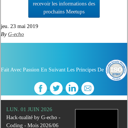
recevoir les informations des
prochains Meetups
jeu. 23 mai 2019
By
G-echo
Fait Avec Passion En Suivant Les Principes De
LUN. 01 JUIN 2026
Hack-tualité by G-echo -
Coding - Mois 2026/06