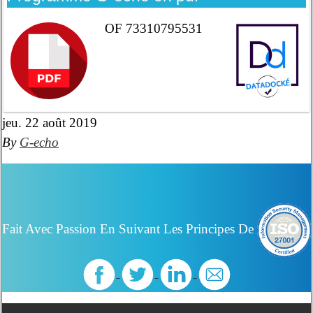
OF 73310795531
jeu. 22 août 2019
By
G-echo
Fait Avec Passion En Suivant Les Principes De