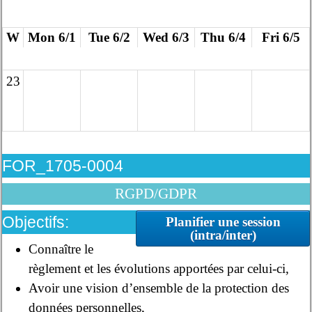
W
Mon 6/1
Tue 6/2
Wed 6/3
Thu 6/4
Fri 6/5
23
FOR_1705-0004
RGPD/GDPR
Objectifs:
Planifier une session
(intra/inter)
Connaître le
règlement et les évolutions apportées par celui-ci,
Avoir une vision d’ensemble de la protection des
données personnelles,