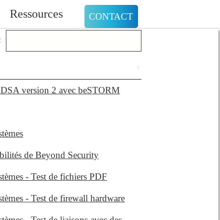
Ressources
CONTACT
:
 EDSA version 2 avec beSTORM
stèmes
ilités de Beyond Security
èmes - Test de fichiers PDF
mes - Test de firewall hardware
mes - Test de liaisons avec des