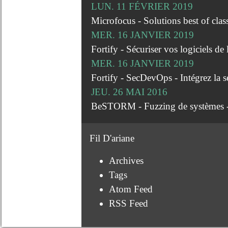
LUN. 11 FÉVRIER 2019
Microfocus - Solutions best of clas
MER. 16 JANVIER 2019
Fortify - Sécuriser vos logiciels de
MER. 16 JANVIER 2019
Fortify - SecDevOps - Intégrez la s
JEU. 26 MAI 2016
BeSTORM - Fuzzing de systèmes -
Fil D'ariane
Archives
Tags
Atom Feed
RSS Feed