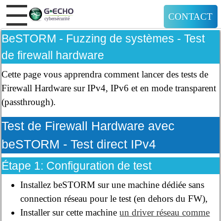
CONTACT
BeSTORM - Fuzzing de systèmes - Test
de firewall hardware
Cette page vous apprendra comment lancer des tests de
Firewall Hardware sur IPv4, IPv6 et en mode transparent
(passthrough).
Test de Firewall Hardware avec
beSTORM - Test direct IPv4
Étape 1: Configuration de test
Installez beSTORM sur une machine dédiée sans
connection réseau pour le test (en dehors du FW),
Installer sur cette machine
un driver réseau comme