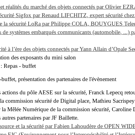
et réalités du marché des objets connectés par Olivier E
sécurité Sigfox par Renaud LIFCHITZ, expert sécurité chez 
de la sécurité LoRa par Philippe COLA, BOUYGUES Tel
s de systèmes embarqués communicants (automobile, ...)
ité à l’ère des objets connectés par Yann Allain d’Opale Se
ation des exposants du mini salon
 Repas - buffet
buffet, présentation des partenaires de l'évènement
 actions du pôle AESE sur la sécurité, Franck Lepecq retour
 la commission sécurité de Digital place, Mathieu Sacrispey
r la Mêlée Numérique de la commission sécurité, Caroline 
 autres partenaires par JF Baillette.
source et la sécurité par Fabien Lahoudère de OPEN WID
rme EIC (Environnement pour l’Interopérabilité et l’Intégra