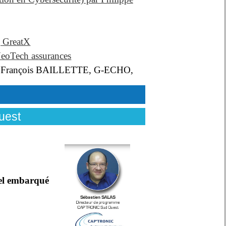
, GreatX
NeoTech assurances
ean François BAILLETTE, G-ECHO,
uest
iel embarqué