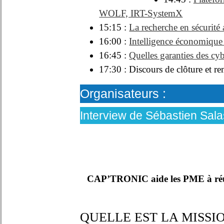
WOLF, IRT-SystemX
15:15 :
La recherche en sécur
16:00 :
Intelligence économique 
16:45 :
Quelles garanties des c
17:30 : Discours de clôture e
Organisateurs :
Interview de Sébastien Sal
CAP’TRONIC aide les PME à réussi
QUELLE EST LA MISSI