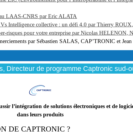
ité au LAAS-CNRS par Eric ALATA
Vs Intelligence collective : un défi 4.0 par Thierry ROUX
yber-risques pour votre entreprise par Nicolas HELENON, 
t remerciements par Sébastien SALAS, CAP’TRONIC et J
as, Directeur de programme Captronic sud-o
r l’intégration de solutions électroniques et de logic
dans leurs produits
ON DE CAPTRONIC ?