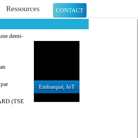
Ressources
CONTACT
 une demi-
ean
par
Embarqué, IoT
ARD (TSE