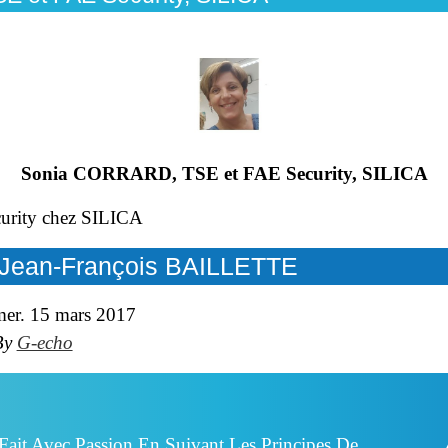
Sonia CORRARD, TSE et FAE Security, SILICA
rity chez SILICA
- Jean-François BAILLETTE
mer. 15 mars 2017
By
G-echo
Fait Avec Passion En Suivant Les Principes De