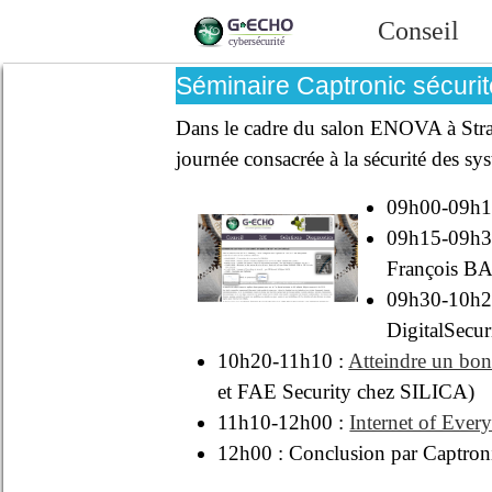
Conseil
Séminaire Captronic sécur
Dans le cadre du salon ENOVA à Stra
journée consacrée à la sécurité des s
09h00-09h1
09h15-09h30 
François B
09h30-10h2
DigitalSec
10h20-11h10 :
Atteindre un bon
et FAE Security chez SILICA)
11h10-12h00 :
Internet of Everyt
12h00 : Conclusion par Captron