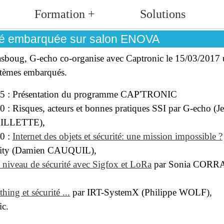
Formation +
Solutions
ité embarquée sur salon ENOVA
sboug, G-echo co-organise avec Captronic le 15/03/2017
ystèmes embarqués.
5 : Présentation du programme CAP'TRONIC
: Risques, acteurs et bonnes pratiques SSI par G-echo (J
AILLETTE),
0 :
Internet des objets et sécurité: une mission impossible ?
urity (Damien CAUQUIL),
 niveau de sécurité avec Sigfox et LoRa
par Sonia CORR
hing et sécurité ...
par IRT-SystemX (Philippe WOLF),
ic.