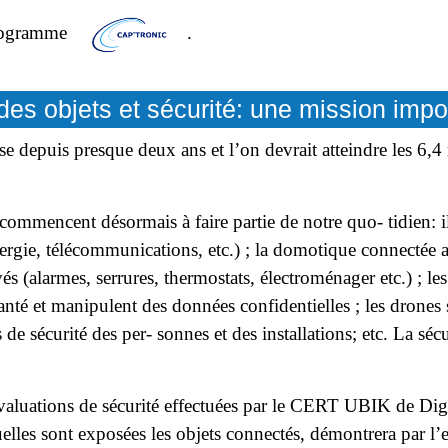
programme
.
 des objets et sécurité: une mission impo
 depuis presque deux ans et l’on devrait atteindre les 6,4 
ommencent désormais à faire partie de notre quo- tidien: ils
énergie, télécommunications, etc.) ; la domotique connectée a
és (alarmes, serrures, thermostats, électroménager etc.) ; le
 santé et manipulent des données confidentielles ; les dron
de sécurité des per- sonnes et des installations; etc. La séc
valuations de sécurité effectuées par le CERT UBIK de Digit
lles sont exposées les objets connectés, démontrera par l’e