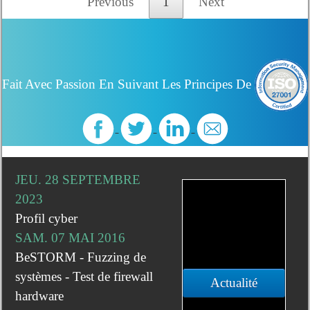
Previous
1
Next
Fait Avec Passion En Suivant Les Principes De
JEU. 28 SEPTEMBRE
2023
Profil cyber
SAM. 07 MAI 2016
BeSTORM - Fuzzing de
systèmes - Test de firewall
Actualité
hardware