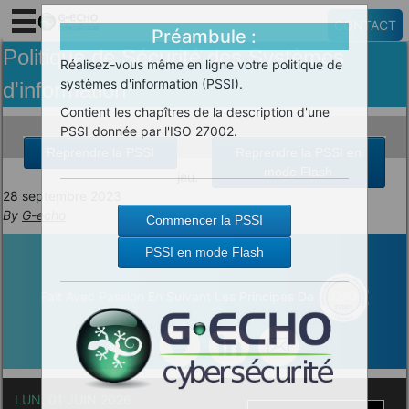
CONTACT
Préambule :
Politique de Sécurité des Systèmes
Réalisez-vous même en ligne votre politique de
systèmes d'information (PSSI).
d'information
Contient les chapîtres de la description d'une
PSSI donnée par l'ISO 27002.
Reprendre la PSSI
Reprendre la PSSI en
mode Flash
jeu.
28 septembre 2023
By
G-echo
Commencer la PSSI
PSSI en mode Flash
Fait Avec Passion En Suivant Les Principes De
LUN. 01 JUIN 2026