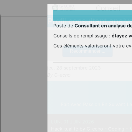
Conseil
Profil consultant analy
Poste de
Consultant en analyse d
Conseils de remplissage :
étayez 
Ces éléments valoriseront votre c
Recommencer ...
jeu. 28 septembre 2023
By
G-echo
Fait Avec Passion En Suivant L
LUN. 01 JUIN 2026
Hack-tualité by G-echo - Coding -