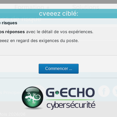
Formation +
Solutions
cveeez ciblé:
ses de risque
e risques
vos réponses
avec le détail de vos expériences.
veeez en regard des exigences du poste.
Commencer ...
es Principes De
 Mois 2026/06