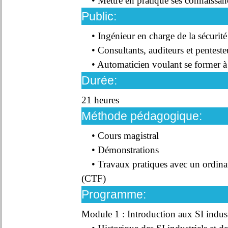
• Mettre en pratique ses connaissanc
Public:
• Ingénieur en charge de la sécurité 
• Consultants, auditeurs et pentesteu
• Automaticien voulant se former à la
Durée:
21 heures
Méthode pédagogique:
• Cours magistral
• Démonstrations
• Travaux pratiques avec un ordinate
(CTF)
Programme:
Module 1 : Introduction aux SI indust