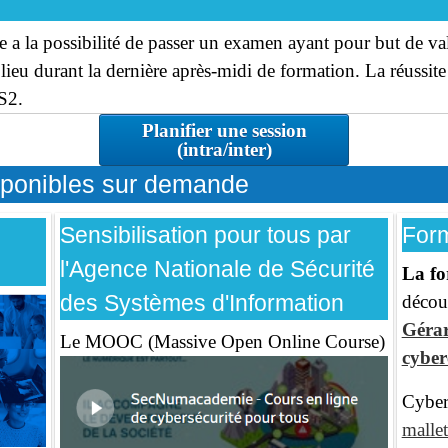
ire a la possibilité de passer un examen ayant pour but de va
u durant la dernière après-midi de formation. La réussite 
S2.
Planifier une session
(intra/inter)
sponibles sur demande
Sensibilisation pour tous par
Form
l'Agence Nationale de Sécurité
La fo
des Systèmes d'Information
décou
Gérar
Le MOOC (Massive Open Online Course)
cybe
Cyber
mallet