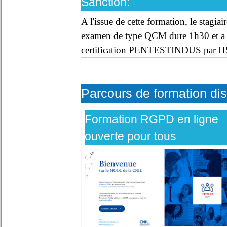
Sanction:
A l'issue de cette formation, le stagia
examen de type QCM dure 1h30 et a lie
certification PENTESTINDUS par H
Parcours de formation di
Formation RGPD en ligne
ouverte pour tous