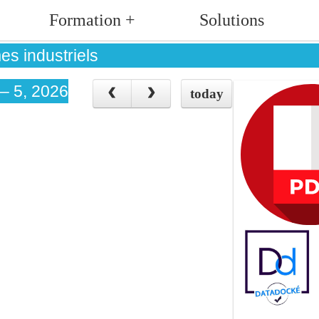
Formation +
Solutions
es industriels
 – 5, 2026
today