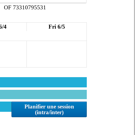
OF 73310795531
6/4
Fri 6/5
Planifier une session
(intra/inter)