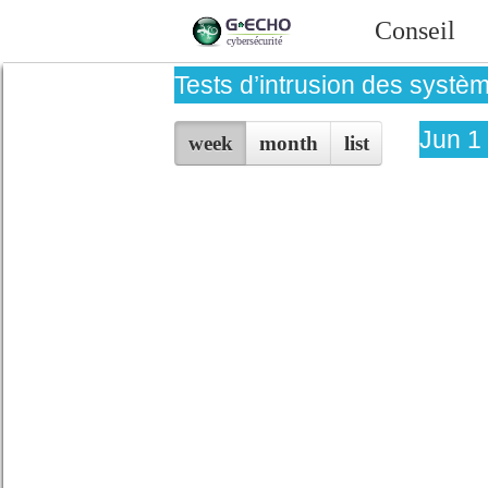
Conseil
Tests d’intrusion des systèm
Jun 1
week
month
list