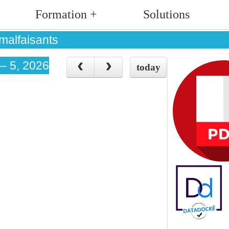
Formation +
Solutions
 malfaisants
 – 5, 2026
today