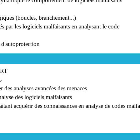
 dynamique le comportement de logiciels malfaisants
logiques (boucles, branchement...)
sés par les logiciels malfaisants en analysant le code
 d'autoprotection
IRT
s
er des analyses avancées des menaces
nalyse des logiciels malfaisants
aitant acquérir des connaissances en analyse de codes malfa