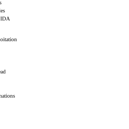
s
les
s IDA
oitation
ead
mations