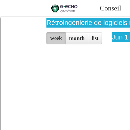
Conseil
Rétroingénierie de logiciels
Jun 1
week
month
list