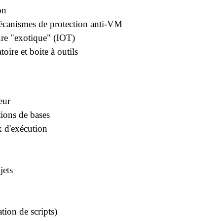
on
canismes de protection anti-VM
ure "exotique" (IOT)
oire et boite à outils
eur
tions de bases
x d'exécution
jets
ation de scripts)