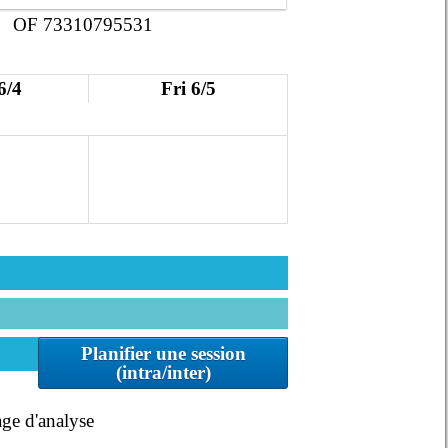
OF 73310795531
6/4
Fri 6/5
Planifier une session
(intra/inter)
age d'analyse