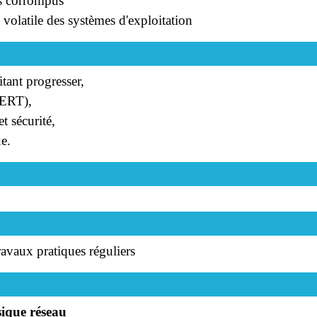
rs corrompus
 volatile des systèmes d'exploitation
tant progresser,
CERT),
t sécurité,
ue.
travaux pratiques réguliers
sique réseau