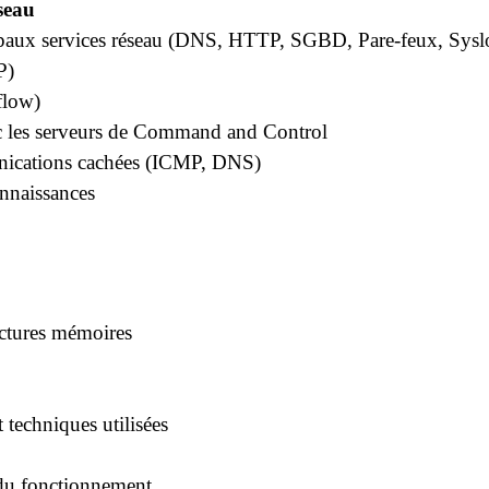
seau
ipaux services réseau (DNS, HTTP, SGBD, Pare-feux, Sysl
P)
flow)
 les serveurs de Command and Control
nications cachées (ICMP, DNS)
onnaissances
uctures mémoires
t techniques utilisées
 du fonctionnement