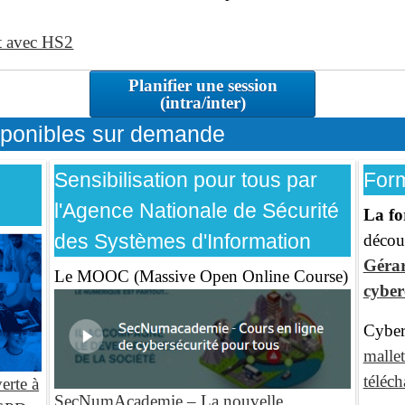
at avec HS2
Planifier une session
(intra/inter)
sponibles sur demande
Sensibilisation pour tous par
Form
l'Agence Nationale de Sécurité
La fo
des Systèmes d'Information
décou
Gérar
Le MOOC (Massive Open Online Course)
cybe
Cyber
mallet
téléc
erte à
SecNumAcademie – La nouvelle