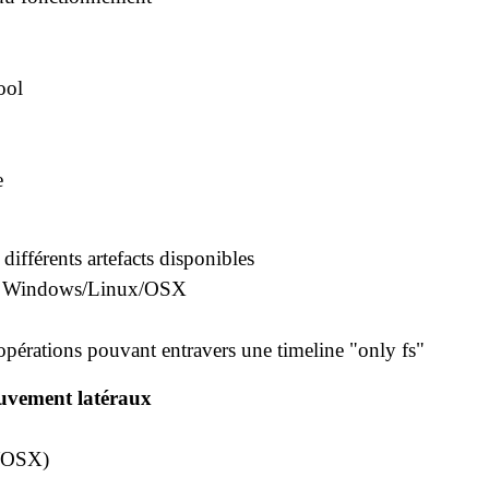
ool
e
ifférents artefacts disponibles
ous Windows/Linux/OSX
pérations pouvant entravers une timeline "only fs"
ouvement latéraux
s/OSX)