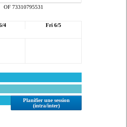
OF 73310795531
6/4
Fri 6/5
Planifier une session
(intra/inter)