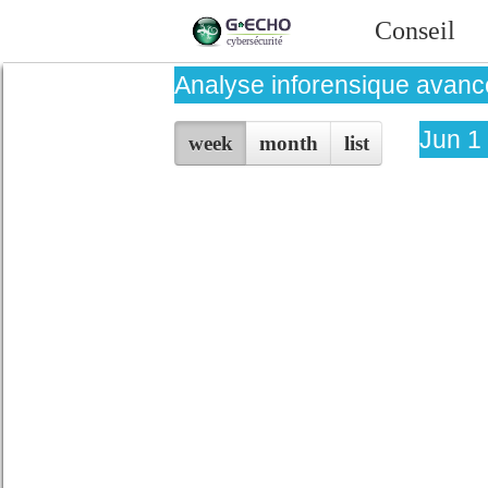
Conseil
Analyse inforensique avan
Jun 1
week
month
list