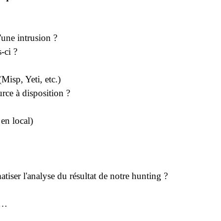
'une intrusion ?
-ci ?
)
(Misp, Yeti, etc.)
urce à disposition ?
en local)
iser l'analyse du résultat de notre hunting ?
c…