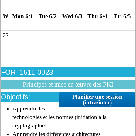
W
Mon 6/1
Tue 6/2
Wed 6/3
Thu 6/4
Fri 6/5
23
FOR_1511-0023
Principes et mise en œuvre des PKI
Objectifs:
Planifier une session
(intra/inter)
Apprendre les
technologies et les normes (initiation à la
cryptographie)
Apprendre les différentes architectures