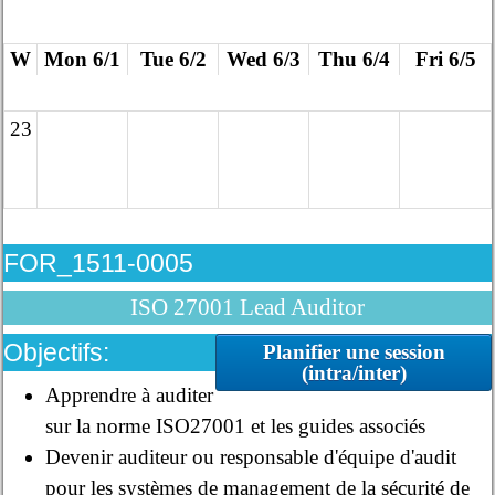
W
Mon 6/1
Tue 6/2
Wed 6/3
Thu 6/4
Fri 6/5
23
FOR_1511-0005
ISO 27001 Lead Auditor
Objectifs:
Planifier une session
(intra/inter)
Apprendre à auditer
sur la norme ISO27001 et les guides associés
Devenir auditeur ou responsable d'équipe d'audit
pour les systèmes de management de la sécurité de