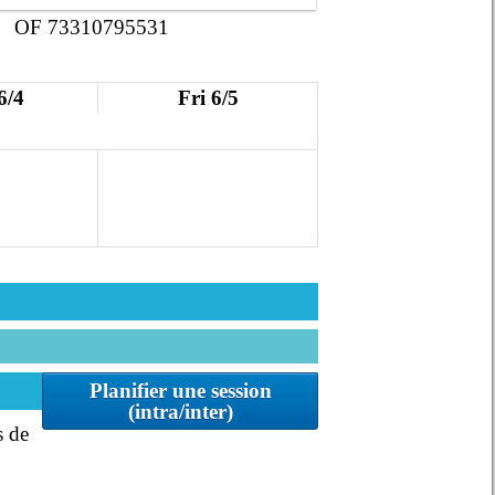
OF 73310795531
6/4
Fri 6/5
Planifier une session
(intra/inter)
s de