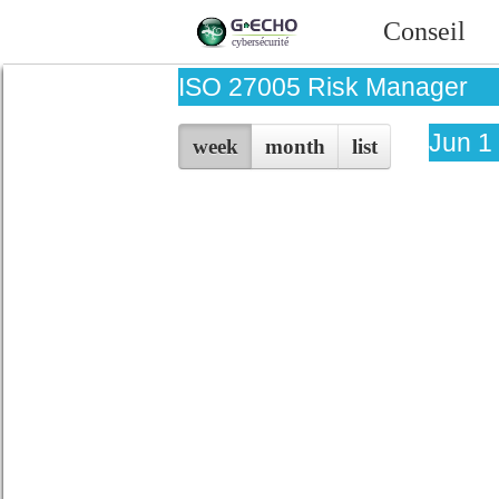
Conseil
ISO 27005 Risk Manager
Jun 1
week
month
list