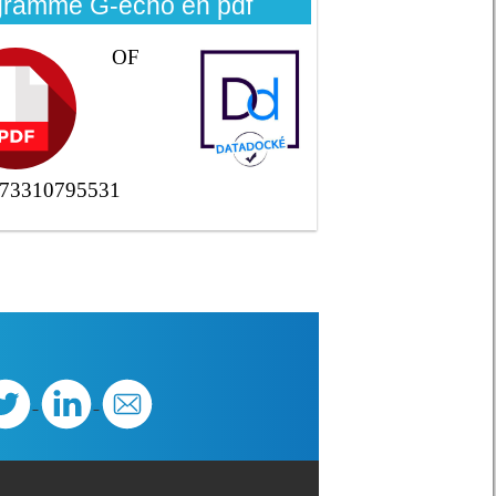
gramme G-echo en pdf
OF
73310795531