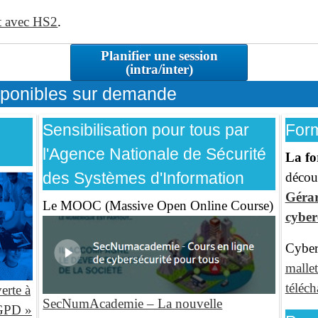
at avec HS2
.
Planifier une session
(intra/inter)
sponibles sur demande
Sensibilisation pour tous par
Form
l'Agence Nationale de Sécurité
La fo
des Systèmes d'Information
décou
Gérar
Le MOOC (Massive Open Online Course)
cybe
Cyber
mallet
téléc
erte à
SecNumAcademie – La nouvelle
RGPD »