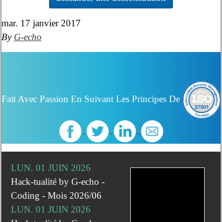
mar. 17 janvier 2017
By
G-echo
Fait Avec Passion En Suivant Les Principes De
LUN. 01 JUIN 2026
Hack-tualité by G-echo -
Coding - Mois 2026/06
LUN. 01 JUIN 2026