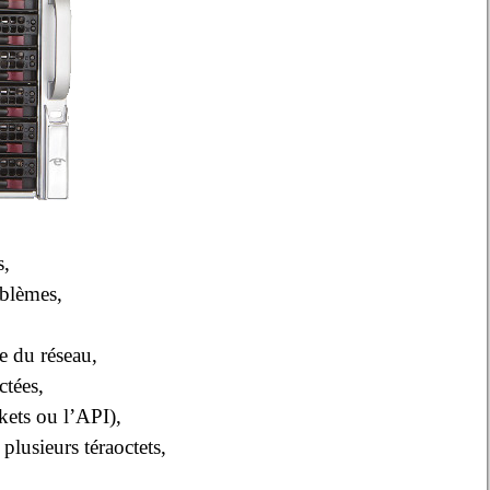
s,
oblèmes,
e du réseau,
ctées,
kets ou l’API),
plusieurs téraoctets,