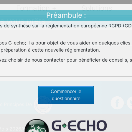
Formation +
Solutions
Préambule :
s vous prêts ?
ns de synthèse sur la réglementation européenne RGPD (GDP
ipes G-echo; il a pour objet de vous aider en quelques clics
préparation à cette nouvelle réglementation.
uvez choisir de nous contacter pour bénéficier de conseils
Commencer le
questionnaire
es Principes De
 Mois 2026/06