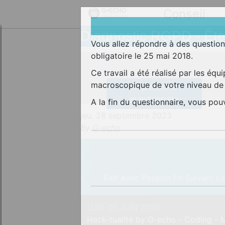
Conseil
Diagnostic RGPD - Ête
Vous allez répondre à des questio
obligatoire le 25 mai 2018.
Ce travail a été réalisé par les équ
macroscopique de votre niveau de 
Reprendre le
questionnaire
A la fin du questionnaire, vous po
jeu. 28 septembre 2023
By
G-echo
Fait Avec Passion En Suivant L
LUN. 01 JUIN 2026
Hack-tualité by G-echo - Coding -