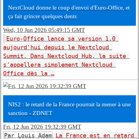
NextCloud donne le coup d'envoi d'Euro-Office, et
ça fait grincer quelques dents
Wed, 10 Jun 2026 05:49:15 GMT
Euro-Office lance sa version 1.0 
aujourd'hui depuis le Nextcloud 
Summit. Dans Nextcloud Hub, la suite 
s'appellera simplement Nextcloud 
Office dès la …
NIS2 : le retard de la France pourrait la mener à une
sanction - ZDNET
Fri, 12 Jun 2026 19:32:39 GMT
Par Louis Adam
La France est en retard 