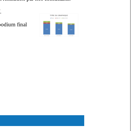
.
podium final