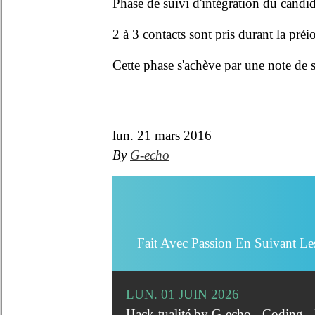
Phase de suivi d'intégration du candi
2 à 3 contacts sont pris durant la préi
Cette phase s'achève par une note de 
lun. 21 mars 2016
By
G-echo
Fait Avec Passion En Suivant Le
LUN. 01 JUIN 2026
Hack-tualité by G-echo - Coding 