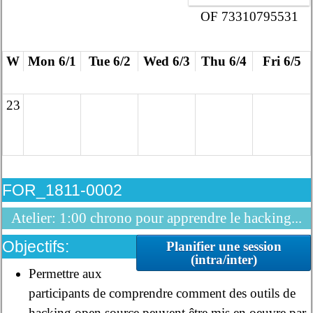
OF 73310795531
W
Mon 6/1
Tue 6/2
Wed 6/3
Thu 6/4
Fri 6/5
23
FOR_1811-0002
Atelier: 1:00 chrono pour apprendre le hacking...
Objectifs:
Planifier une session
(intra/inter)
Permettre aux
participants de comprendre comment des outils de
hacking open source peuvent être mis en oeuvre par