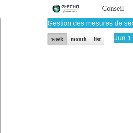
Conseil
Gestion des mesures de séc
Jun 1
week
month
list