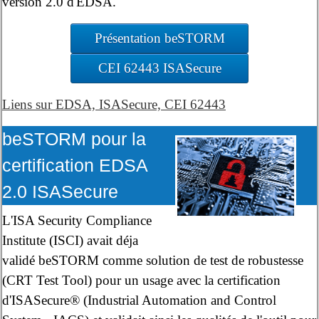
version 2.0 d'EDSA.
Présentation beSTORM
CEI 62443 ISASecure
Liens sur EDSA, ISASecure, CEI 62443
beSTORM pour la
certification EDSA
2.0 ISASecure
L'ISA Security Compliance
Institute (ISCI) avait déja
validé beSTORM comme solution de test de robustesse
(CRT Test Tool) pour un usage avec la certification
d'ISASecure® (Industrial Automation and Control