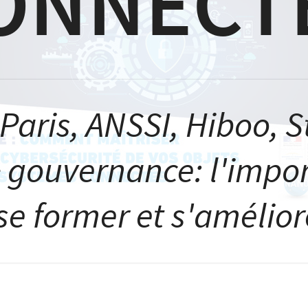
NSSI, Hiboo, Stamus, ...
ance: l'important c'est
r et s'améliorer...