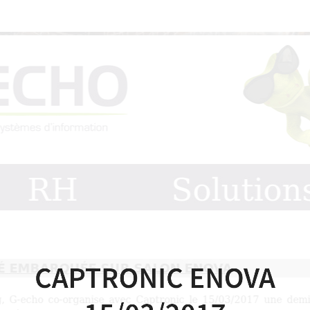
Captronic
Enova
15/03/2017
Conseil,
RH,
Solutions,
Diagnostics
pour
la
cybersécurité.
CAPTRONIC ENOVA