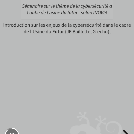
de
Séminaire sur le thème de la cybersécurité à
l'usine
l'aube de l'usine du futur - salon INOVIA
du
Introduction sur les enjeux de la cybersécurité dans le cadre
futur
de l’Usine du Futur (JF Baillette, G-echo),
ZdNet
-
salon
INOVIA
Introduction
sur
les
enjeux
de